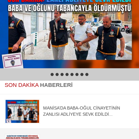
1
2
3
4
5
6
7
8
SON DAKİKA
HABERLERİ
MANİSA’DA BABA-OĞUL CİNAYETİNİN
ZANLISI ADLİYEYE SEVK EDİLDİ...