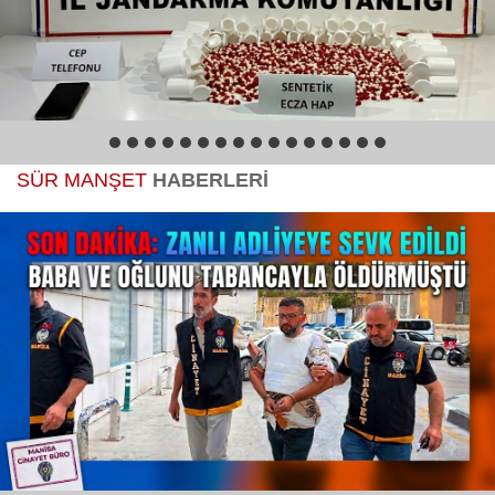
Magazin
Politika
1
2
3
4
5
6
7
8
9
10
11
12
13
14
15
16
Sağlık
SÜR MANŞET
HABERLERİ
Spor
Yerel
Foto Galeri
Video Galeri
Anketler