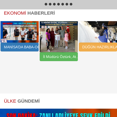
1
2
3
4
5
6
7
EKONOMİ
HABERLERİ
DÜĞÜN HAZIRLIKLAR
MANİSA’DA BABA-OĞUL ..
İl Müdürü Öztürk, At..
ÜLKE
GÜNDEMİ