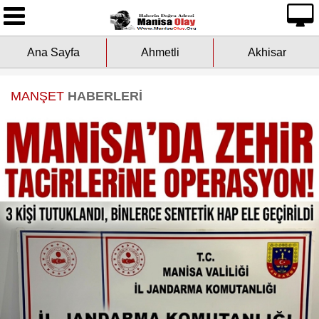
Ana Sayfa
Ana Sayfa
Ahmetli
Akhisar
Yazarlarımız
Asayiş
MANŞET
HABERLERİ
Çevre
Dünya
Eğitim
Ekonomi
Genel
Kültür-Sanat