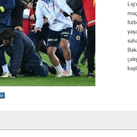
Lig'
ir Muamması: Mücahit Arınç’tan Sert Sorular
maça
futb
ı bahis operasyonu: 1 tutuklama
yaşa
saha
ARINIZA BU MAĞAZADAN BAŞLAYIN
Baka
UĞÇE KÖSE YENİDEN YUNUSEMRE BELEDİYESPOR'DA
çalı
başl
İYESİ’NDEN YKS ADAYLARINA EĞİTİM VE KOÇLUK DESTEĞİ
n Uluslararası Turnuvada 9 Madalya
le
ne operasyon! Erdal Beşikçioğlu gözaltına alındı
görüntü kirliliğine geçit yok
Bİ KOVALAMACA: 18 YIL KESİLMİŞ CEZASI BULUNAN FİRARİ YAKALANDI