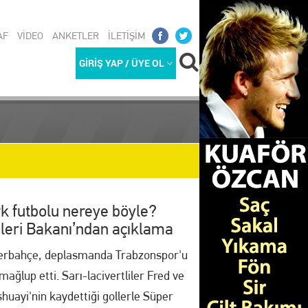
AF
VİDEO
ANKETLER
İLETİŞİM
GİRİŞ YAP / ÜYE OL
k futbolu nereye böyle?
şleri Bakanı’ndan açıklama
REKETLİ G
erbahçe, deplasmanda Trabzonspor'u
mağlup etti. Sarı-lacivertliler Fred ve
huayi'nin kaydettiği gollerle Süper