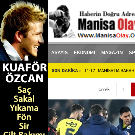
ASAYİS
EKONOMİ
MAGAZİN
SP
16:10 Manisa'da uyuşturucu
SON DAKİKA :
11:17 MANİSA’DA BABA-OĞ
10:51 Manisa’da Dün Öldür
Önceki
1
14:48 SALİHLİ’DE DEV YAT
14:37 İl Müdürü Öztürk, At
14:27 Manisalı Güreşçilerd