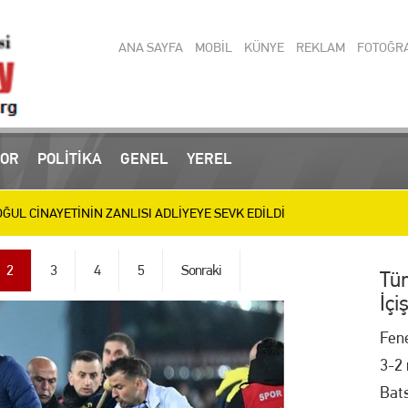
ANA SAYFA
MOBİL
KÜNYE
REKLAM
FOTOĞR
OR
POLİTİKA
GENEL
YEREL
 operasyonlarında yakalanan 3 zanlı tutuklandı
UL CİNAYETİNİN ZANLISI ADLİYEYE SEVK EDİLDİ
ülen Baba ve Oğul Son Yolculuğuna Uğurlanıyor
2
3
4
5
Sonraki
Tür
İçi
IRIM MESAİSİ: BİLİM MERKEZİ, SEVGİ YOLU VE SOSYAL TESİSLERDE HA
Fen
letizmde 9 Madalya Kazanan Belinay’ı Ödüllendirdi
3-2 
Bats
en Türkiye Şampiyonası’nda 11 Madalya