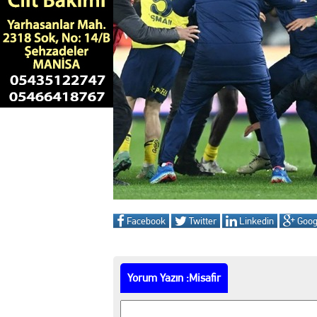
12:34 Manisa Basket'te Dev
10:44 Turgutlu'da yasa dış
13:43 DÜĞÜN HAZIRLIKL
13:34 PASÖR ÇAPRAZI T
13:14 ŞEHZADELER BELED
13:06 Manisalı Judocularda
Facebook
Twitter
Linkedin
Goog
12:21 Etimesgut Belediyesi'
18:48 Manisa’da işgaliye ve 
Yorum Yazın :Misafir
13:39 MANİSA'DA FİLM Gİ