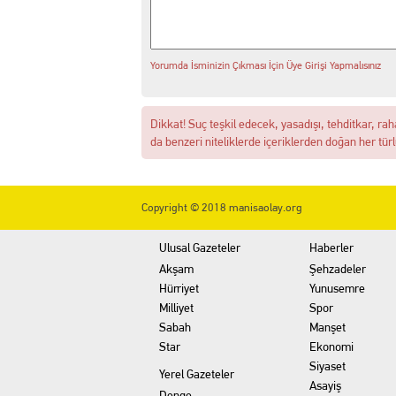
13:30 MANİSA'DA DİJİTAL KR
Yorumda İsminizin Çıkması İçin Üye Girişi Yapmalısınız
12:54 Manisa’da Hareketli D
14:16 Yuntdağı’nı Keşfeden 
Dikkat! Suç teşkil edecek, yasadışı, tehditkar, rah
da benzeri niteliklerde içeriklerden doğan her türl
13:20 Turgutlu'da hakkında 
Copyright © 2018 manisaolay.org
13:02 Akademi Manisa’da Eğ
Ulusal Gazeteler
Haberler
Akşam
Şehzadeler
Hürriyet
Yunusemre
Milliyet
Spor
Sabah
Manşet
Star
Ekonomi
Siyaset
Yerel Gazeteler
Asayiş
Denge