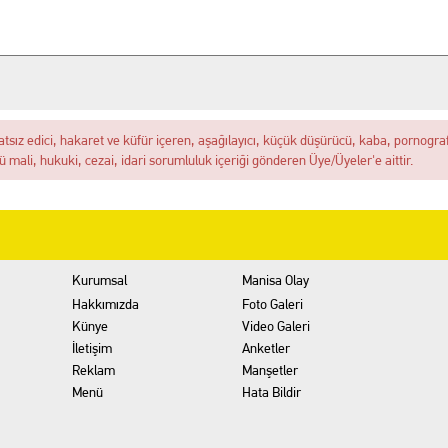
İZ! Kent Genelindeki İnternet Haber Sitelerine Erişim Sağlanamıyor
akikalar: İhbar Üzerine Sevk Edilen Ekipler Uykuda Buldu
"Akıl Hocası": Fatih Köse Ne İstiyor?
atsız edici, hakaret ve küfür içeren, aşağılayıcı, küçük düşürücü, kaba, pornografik
ü mali, hukuki, cezai, idari sorumluluk içeriği gönderen Üye/Üyeler'e aittir.
7 yakalama emri bulunan dolandırıcılık şüphelisi serbest bırakıldı
itimler Başlıyor
Kurumsal
Manisa Olay
Hakkımızda
Foto Galeri
Künye
Video Galeri
İletişim
Anketler
Reklam
Manşetler
Menü
Hata Bildir