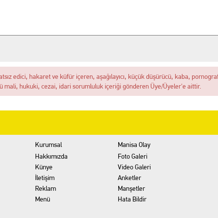
İZ! Kent Genelindeki İnternet Haber Sitelerine Erişim Sağlanamıyor
akikalar: İhbar Üzerine Sevk Edilen Ekipler Uykuda Buldu
"Akıl Hocası": Fatih Köse Ne İstiyor?
atsız edici, hakaret ve küfür içeren, aşağılayıcı, küçük düşürücü, kaba, pornografik
ü mali, hukuki, cezai, idari sorumluluk içeriği gönderen Üye/Üyeler'e aittir.
7 yakalama emri bulunan dolandırıcılık şüphelisi serbest bırakıldı
itimler Başlıyor
Kurumsal
Manisa Olay
Hakkımızda
Foto Galeri
Künye
Video Galeri
İletişim
Anketler
Reklam
Manşetler
Menü
Hata Bildir