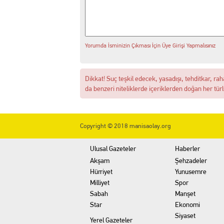
13:30 MANİSA'DA DİJİTAL KR
12:54 Manisa’da Hareketli D
Yorumda İsminizin Çıkması İçin Üye Girişi Yapmalısınız
14:16 Yuntdağı’nı Keşfeden 
Dikkat! Suç teşkil edecek, yasadışı, tehditkar, rah
da benzeri niteliklerde içeriklerden doğan her türl
13:20 Turgutlu'da hakkında 
13:02 Akademi Manisa’da Eğ
Copyright © 2018 manisaolay.org
Ulusal Gazeteler
Haberler
Akşam
Şehzadeler
Hürriyet
Yunusemre
Milliyet
Spor
Sabah
Manşet
Star
Ekonomi
Siyaset
Yerel Gazeteler