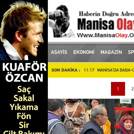
ASAYİS
EKONOMİ
MAGAZİN
SP
16:10 Manisa'da uyuşturucu
SON DAKİKA :
11:17 MANİSA’DA BABA-OĞ
10:51 Manisa’da Dün Öldür
1
2
14:48 SALİHLİ’DE DEV YAT
14:37 İl Müdürü Öztürk, At
14:27 Manisalı Güreşçilerd