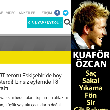
AF
VİDEO
ANKETLER
İLETİŞİM
GİRİŞ YAP / ÜYE OL
T terörü Eskişehir'de boy
terdi! İzinsiz eylemde 18
REKETLİ G
altı....
 yapısını hedef alan, toplumun ahlakını
n, küçük yaştaki çocukların doğal