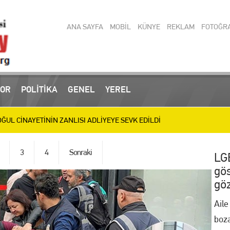
ANA SAYFA
MOBİL
KÜNYE
REKLAM
FOTOĞR
OR
POLİTİKA
GENEL
YEREL
 operasyonlarında yakalanan 3 zanlı tutuklandı
UL CİNAYETİNİN ZANLISI ADLİYEYE SEVK EDİLDİ
ülen Baba ve Oğul Son Yolculuğuna Uğurlanıyor
3
4
Sonraki
LGB
gös
IRIM MESAİSİ: BİLİM MERKEZİ, SEVGİ YOLU VE SOSYAL TESİSLERDE HA
göz
letizmde 9 Madalya Kazanan Belinay’ı Ödüllendirdi
Aile
boza
en Türkiye Şampiyonası’nda 11 Madalya