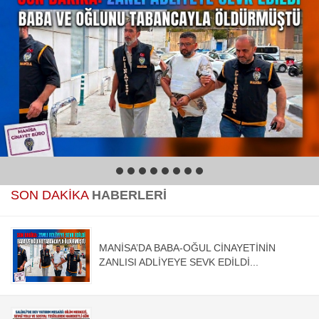
1
2
3
4
5
6
7
8
SON DAKİKA
HABERLERİ
MANİSA’DA BABA-OĞUL CİNAYETİNİN
ZANLISI ADLİYEYE SEVK EDİLDİ...