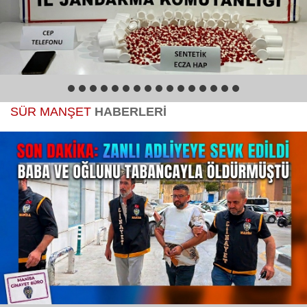
Magazin
Politika
1
2
3
4
5
6
7
8
9
10
11
12
13
14
15
16
Sağlık
SÜR MANŞET
HABERLERİ
Spor
Yerel
Foto Galeri
Video Galeri
Anketler