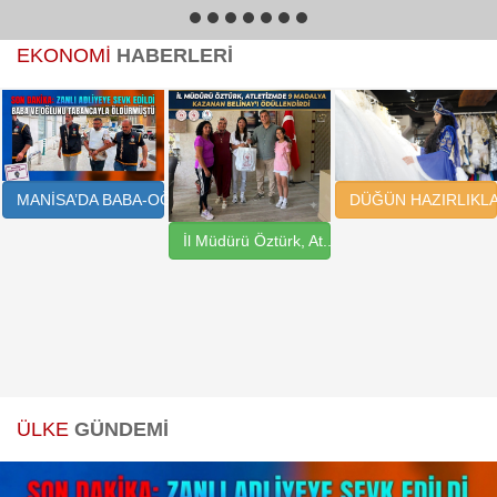
1
2
3
4
5
6
7
EKONOMİ
HABERLERİ
DÜĞÜN HAZIRLIKLAR
MANİSA’DA BABA-OĞUL ..
İl Müdürü Öztürk, At..
ÜLKE
GÜNDEMİ