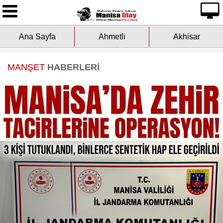
Ana Sayfa
Ana Sayfa
Ahmetli
Akhisar
Yazarlarımız
Asayiş
MANŞET
HABERLERİ
Çevre
Dünya
Eğitim
Ekonomi
Genel
Kültür-Sanat