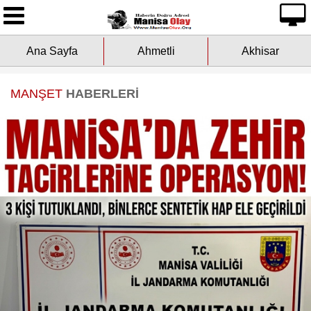
Ana Sayfa
Ana Sayfa
Ahmetli
Akhisar
Yazarlarımız
Asayiş
MANŞET
HABERLERİ
Çevre
Dünya
Eğitim
Ekonomi
Genel
Kültür-Sanat