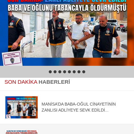
1
2
3
4
5
6
7
8
SON DAKİKA
HABERLERİ
MANİSA’DA BABA-OĞUL CİNAYETİNİN
ZANLISI ADLİYEYE SEVK EDİLDİ...