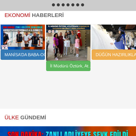
1
2
3
4
5
6
7
EKONOMİ
HABERLERİ
DÜĞÜN HAZIRLIKLAR
MANİSA’DA BABA-OĞUL ..
İl Müdürü Öztürk, At..
ÜLKE
GÜNDEMİ