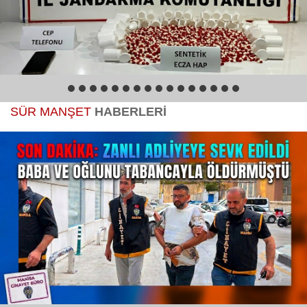
Magazin
Politika
1
2
3
4
5
6
7
8
9
10
11
12
13
14
15
16
Sağlık
SÜR MANŞET
HABERLERİ
Spor
Yerel
Foto Galeri
Video Galeri
Anketler