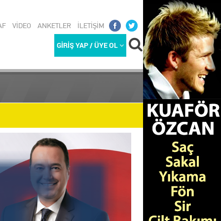
AF
VİDEO
ANKETLER
İLETİŞİM
GİRİŞ YAP / ÜYE OL
REKETLİ G