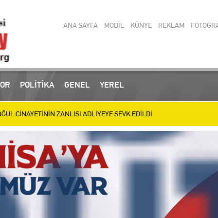
ANA SAYFA
MOBİL
KÜNYE
REKLAM
FOTOĞR
OR
POLİTİKA
GENEL
YEREL
 operasyonlarında yakalanan 3 zanlı tutuklandı
UL CİNAYETİNİN ZANLISI ADLİYEYE SEVK EDİLDİ
ülen Baba ve Oğul Son Yolculuğuna Uğurlanıyor
IRIM MESAİSİ: BİLİM MERKEZİ, SEVGİ YOLU VE SOSYAL TESİSLERDE HA
letizmde 9 Madalya Kazanan Belinay’ı Ödüllendirdi
en Türkiye Şampiyonası’nda 11 Madalya