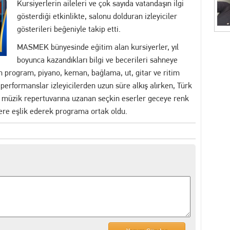
Kursiyerlerin aileleri ve çok sayıda vatandaşın ilgi
gösterdiği etkinlikte, salonu dolduran izleyiciler
İZ! Kent Genelindeki İnternet Haber Sitelerine Erişim Sağlanamıyor
gösterileri beğeniyle takip etti.
akikalar: İhbar Üzerine Sevk Edilen Ekipler Uykuda Buldu
MASMEK bünyesinde eğitim alan kursiyerler, yıl
boyunca kazandıkları bilgi ve becerileri sahneye
"Akıl Hocası": Fatih Köse Ne İstiyor?
yan program, piyano, keman, bağlama, ut, gitar ve ritim
u performanslar izleyicilerden uzun süre alkış alırken, Türk
7 yakalama emri bulunan dolandırıcılık şüphelisi serbest bırakıldı
k müzik repertuvarına uzanan seçkin eserler geceye renk
ere eşlik ederek programa ortak oldu.
itimler Başlıyor