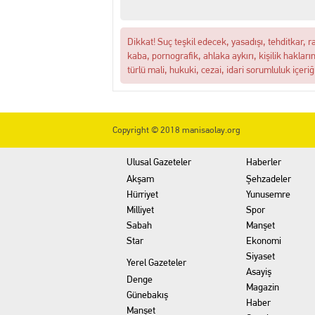
Dikkat! Suç teşkil edecek, yasadışı, tehditkar, r
kaba, pornografik, ahlaka aykırı, kişilik hakları
türlü mali, hukuki, cezai, idari sorumluluk içeriğ
Copyright © 2018 manisaolay.org
Ulusal Gazeteler
Haberler
Akşam
Şehzadeler
Hürriyet
Yunusemre
Milliyet
Spor
Sabah
Manşet
Star
Ekonomi
Siyaset
Yerel Gazeteler
Asayiş
Denge
Magazin
Günebakış
Haber
Manşet