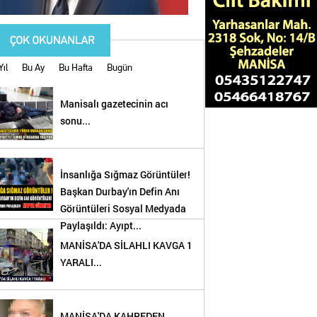
Yıl
Bu Ay
Bu Hafta
Bugün
Manisalı gazetecinin acı
sonu...
İnsanlığa Sığmaz Görüntüler!
Başkan Durbay'ın Defin Anı
Görüntüleri Sosyal Medyada
Paylaşıldı: Ayıpt...
MANİSA'DA SİLAHLI KAVGA 1
YARALI...
!
MANİSA'DA KAHREDEN