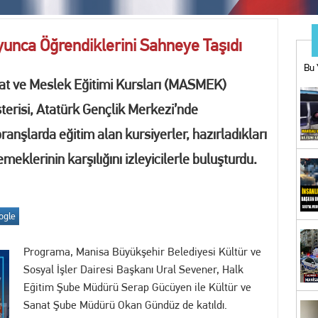
ir Muamması: Mücahit Arınç’tan Sert Sorular
unca Öğrendiklerini Sahneye Taşıdı
ı bahis operasyonu: 1 tutuklama
Bu 
at ve Meslek Eğitimi Kursları (MASMEK)
ARINIZA BU MAĞAZADAN BAŞLAYIN
terisi, Atatürk Gençlik Merkezi’nde
UĞÇE KÖSE YENİDEN YUNUSEMRE BELEDİYESPOR'DA
 branşlarda eğitim alan kursiyerler, hazırladıkları
klerinin karşılığını izleyicilerle buluşturdu.
İYESİ’NDEN YKS ADAYLARINA EĞİTİM VE KOÇLUK DESTEĞİ
n Uluslararası Turnuvada 9 Madalya
ogle
ne operasyon! Erdal Beşikçioğlu gözaltına alındı
Programa, Manisa Büyükşehir Belediyesi Kültür ve
Sosyal İşler Dairesi Başkanı Ural Sevener, Halk
görüntü kirliliğine geçit yok
Eğitim Şube Müdürü Serap Gücüyen ile Kültür ve
Sanat Şube Müdürü Okan Gündüz de katıldı.
Bİ KOVALAMACA: 18 YIL KESİLMİŞ CEZASI BULUNAN FİRARİ YAKALANDI