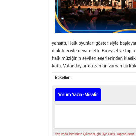
13:30 MANİSA'DA DİJİTAL KR
12:54 Manisa’da Hareketli D
14:16 Yuntdağı’nı Keşfeden 
yansıttı. Halk oyunları gösterisiyle başla
dinletileriyle devam etti. Bireysel ve topl
13:20 Turgutlu'da hakkında 
halk müziğinin sevilen eserlerinden klasi
kattı. Vatandaşlar da zaman zaman türkül
13:02 Akademi Manisa’da Eğ
Etiketler :
Yorum Yazın :Misafir
Yorumda İsminizin Çıkması İçin Üye Girişi Yapmalısınız