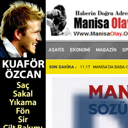
ASAYİS
EKONOMİ
MAGAZİN
SP
16:10 Manisa'da uyuşturucu
11:17 MANİSA’DA BABA-OĞ
SON DAKİKA :
10:51 Manisa’da Dün Öldür
14:48 SALİHLİ’DE DEV YAT
14:37 İl Müdürü Öztürk, At
14:27 Manisalı Güreşçilerd