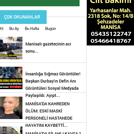
Yıl
Bu Ay
Bu Hafta
Bugün
Manisalı gazetecinin acı
sonu...
İnsanlığa Sığmaz Görüntüler!
Başkan Durbay'ın Defin Anı
Görüntüleri Sosyal Medyada
Paylaşıldı: Ayıpt...
MANİSA'DA KAHREDEN
ÖLÜM: ESKİ MASKİ
PERSONELİ HASTANEDE
!
HAYATINI KAYBETTİ...
MANİSA'DA SİLAHLI KAVGA 1