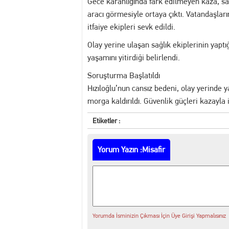
Gece karanlığında fark edilmeyen kaza, s
aracı görmesiyle ortaya çıktı. Vatandaşları
itfaiye ekipleri sevk edildi.
Olay yerine ulaşan sağlık ekiplerinin yaptı
yaşamını yitirdiği belirlendi.
Soruşturma Başlatıldı
Hızıloğlu’nun cansız bedeni, olay yerinde 
morga kaldırıldı. Güvenlik güçleri kazayla i
Etiketler :
Yorum Yazın :Misafir
Yorumda İsminizin Çıkması İçin Üye Girişi Yapmalısınız