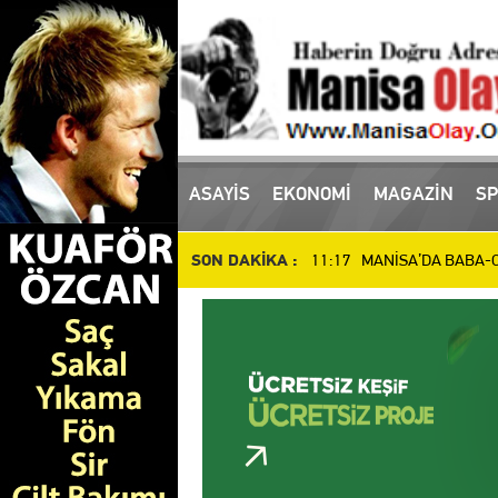
16:10 Manisa'da uyuşturucu
ASAYİS
EKONOMİ
MAGAZİN
SP
11:17 MANİSA’DA BABA-OĞ
SON DAKİKA :
10:51 Manisa’da Dün Öldür
14:48 SALİHLİ’DE DEV YAT
14:37 İl Müdürü Öztürk, At
14:27 Manisalı Güreşçilerd