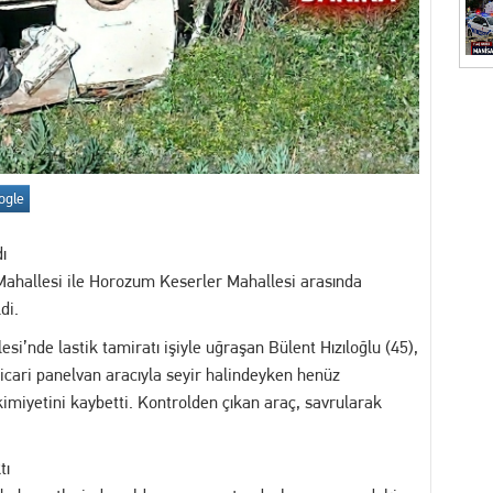
İZ! Kent Genelindeki İnternet Haber Sitelerine Erişim Sağlanamıyor
akikalar: İhbar Üzerine Sevk Edilen Ekipler Uykuda Buldu
"Akıl Hocası": Fatih Köse Ne İstiyor?
7 yakalama emri bulunan dolandırıcılık şüphelisi serbest bırakıldı
ogle
itimler Başlıyor
ı
 Mahallesi ile Horozum Keserler Mahallesi arasında
di.
esi’nde lastik tamiratı işiyle uğraşan Bülent Hızıloğlu (45),
ticari panelvan aracıyla seyir halindeyken henüz
imiyetini kaybetti. Kontrolden çıkan araç, savrularak
tı