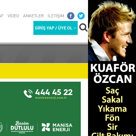
AF
VİDEO
ANKETLER
İLETİŞİM
GİRİŞ YAP / ÜYE OL
REKETLİ G