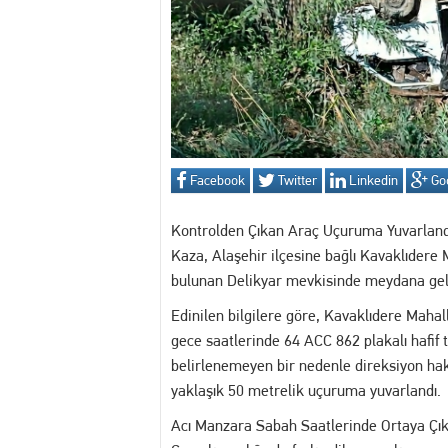
13:30 MANİSA'DA DİJİTAL KR
12:54 Manisa’da Hareketli D
14:16 Yuntdağı’nı Keşfeden 
13:20 Turgutlu'da hakkında 
Facebook
Twitter
Linkedin
Go
13:02 Akademi Manisa’da Eğ
Kontrolden Çıkan Araç Uçuruma Yuvarland
Kaza, Alaşehir ilçesine bağlı Kavaklıdere
bulunan Delikyar mevkisinde meydana gel
Edinilen bilgilere göre, Kavaklıdere Mahall
gece saatlerinde 64 ACC 862 plakalı hafif 
belirlenemeyen bir nedenle direksiyon hak
yaklaşık 50 metrelik uçuruma yuvarlandı.
Acı Manzara Sabah Saatlerinde Ortaya Çık