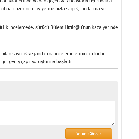
abah saatlerinde yoldan geçen vatandaşların uçurundaki
n ihbarı üzerine olay yerine hızla sağlık, jandarma ve
ğı ilk incelemede, sürücü Bülent Hızıloğlu’nun kaza yerinde
yapılan savcılık ve jandarma incelemelerinin ardından
lgili geniş çaplı soruşturma başlattı.