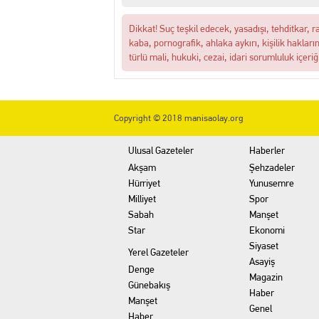
Dikkat! Suç teşkil edecek, yasadışı, tehditkar, r
kaba, pornografik, ahlaka aykırı, kişilik hakları
türlü mali, hukuki, cezai, idari sorumluluk içeriğ
Copyright © 2018 manisaolay.org
Ulusal Gazeteler
Haberler
Akşam
Şehzadeler
Hürriyet
Yunusemre
Milliyet
Spor
Sabah
Manşet
Star
Ekonomi
Siyaset
Yerel Gazeteler
Asayiş
Denge
Magazin
Günebakış
Haber
Manşet
Genel
Haber