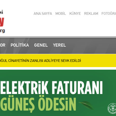
ANA SAYFA
MOBİL
KÜNYE
REKLAM
FOTOĞR
 operasyonlarında yakalanan 3 zanlı tutuklandı
OR
POLİTİKA
GENEL
YEREL
UL CİNAYETİNİN ZANLISI ADLİYEYE SEVK EDİLDİ
ülen Baba ve Oğul Son Yolculuğuna Uğurlanıyor
IRIM MESAİSİ: BİLİM MERKEZİ, SEVGİ YOLU VE SOSYAL TESİSLERDE HA
letizmde 9 Madalya Kazanan Belinay’ı Ödüllendirdi
en Türkiye Şampiyonası’nda 11 Madalya