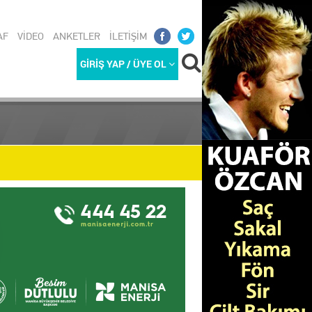
AF
VİDEO
ANKETLER
İLETİŞİM
GİRİŞ YAP / ÜYE OL
REKETLİ G