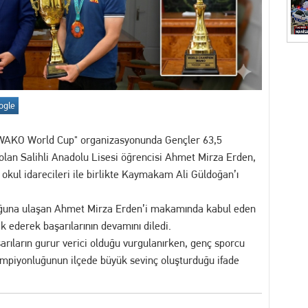
İZ! Kent Genelindeki İnternet Haber Sitelerine Erişim Sağlanamıyor
akikalar: İhbar Üzerine Sevk Edilen Ekipler Uykuda Buldu
"Akıl Hocası": Fatih Köse Ne İstiyor?
ogle
7 yakalama emri bulunan dolandırıcılık şüphelisi serbest bırakıldı
 WAKO World Cup" organizasyonunda Gençler 63,5
itimler Başlıyor
an Salihli Anadolu Lisesi öğrencisi Ahmet Mirza Erden,
okul idarecileri ile birlikte Kaymakam Ali Güldoğan’ı
uğuna ulaşan Ahmet Mirza Erden’i makamında kabul eden
ederek başarılarının devamını diledi.
aşarıların gurur verici olduğu vurgulanırken, genç sporcu
ampiyonluğunun ilçede büyük sevinç oluşturduğu ifade