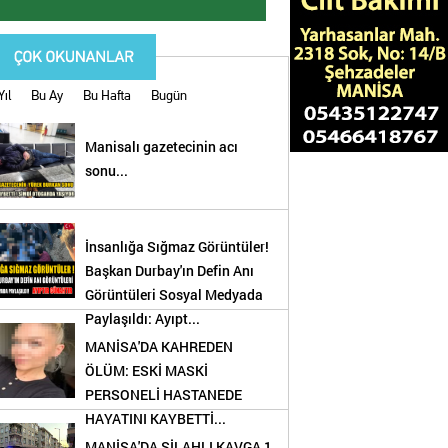
Yıl
Bu Ay
Bu Hafta
Bugün
Manisalı gazetecinin acı
sonu...
İnsanlığa Sığmaz Görüntüler!
Başkan Durbay'ın Defin Anı
Görüntüleri Sosyal Medyada
Paylaşıldı: Ayıpt...
MANİSA'DA KAHREDEN
ÖLÜM: ESKİ MASKİ
PERSONELİ HASTANEDE
HAYATINI KAYBETTİ...
!
MANİSA'DA SİLAHLI KAVGA 1