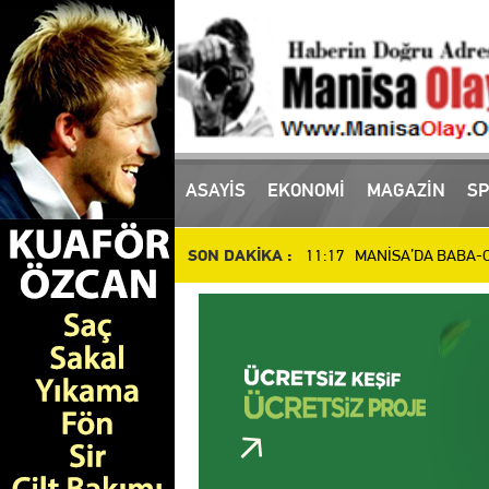
16:10 Manisa'da uyuşturucu
ASAYİS
EKONOMİ
MAGAZİN
SP
11:17 MANİSA’DA BABA-OĞ
SON DAKİKA :
10:51 Manisa’da Dün Öldür
14:48 SALİHLİ’DE DEV YAT
14:37 İl Müdürü Öztürk, At
14:27 Manisalı Güreşçilerd