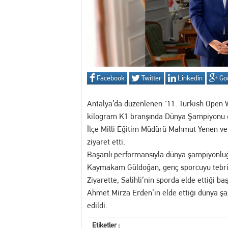
13:30 MANİSA'DA DİJİTAL KR
12:54 Manisa’da Hareketli D
14:16 Yuntdağı’nı Keşfeden 
Facebook
Twitter
Linkedin
Go
13:20 Turgutlu'da hakkında 
Antalya’da düzenlenen "11. Turkish Open
13:02 Akademi Manisa’da Eğ
kilogram K1 branşında Dünya Şampiyonu ol
İlçe Milli Eğitim Müdürü Mahmut Yenen ve 
ziyaret etti.
Başarılı performansıyla dünya şampiyonl
Kaymakam Güldoğan, genç sporcuyu tebrik 
Ziyarette, Salihli’nin sporda elde ettiği b
Ahmet Mirza Erden’in elde ettiği dünya ş
edildi.
Etiketler :