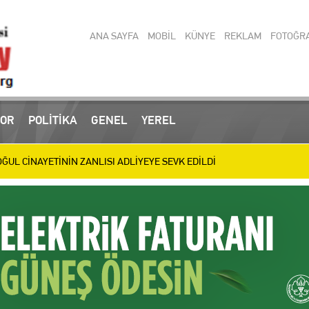
ANA SAYFA
MOBİL
KÜNYE
REKLAM
FOTOĞR
 operasyonlarında yakalanan 3 zanlı tutuklandı
OR
POLİTİKA
GENEL
YEREL
UL CİNAYETİNİN ZANLISI ADLİYEYE SEVK EDİLDİ
ülen Baba ve Oğul Son Yolculuğuna Uğurlanıyor
IRIM MESAİSİ: BİLİM MERKEZİ, SEVGİ YOLU VE SOSYAL TESİSLERDE HA
letizmde 9 Madalya Kazanan Belinay’ı Ödüllendirdi
en Türkiye Şampiyonası’nda 11 Madalya