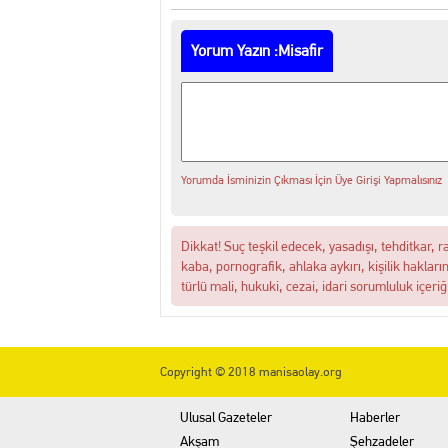
Yorum Yazın :Misafir
Yorumda İsminizin Çıkması İçin Üye Girişi Yapmalısınız
Dikkat! Suç teşkil edecek, yasadışı, tehditkar, r
kaba, pornografik, ahlaka aykırı, kişilik hakları
türlü mali, hukuki, cezai, idari sorumluluk içeriğ
Copyright © 2018 manisaolay.org
Ulusal Gazeteler
Haberler
Akşam
Şehzadeler