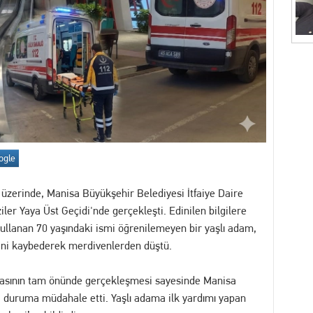
İZ! Kent Genelindeki İnternet Haber Sitelerine Erişim Sağlanamıyor
akikalar: İhbar Üzerine Sevk Edilen Ekipler Uykuda Buldu
"Akıl Hocası": Fatih Köse Ne İstiyor?
7 yakalama emri bulunan dolandırıcılık şüphelisi serbest bırakıldı
itimler Başlıyor
ogle
 üzerinde, Manisa Büyükşehir Belediyesi İtfaiye Daire
ler Yaya Üst Geçidi'nde gerçekleşti. Edinilen bilgilere
kullanan 70 yaşındaki ismi öğrenilemeyen bir yaşlı adam,
ini kaybederek merdivenlerden düştü.
inasının tam önünde gerçekleşmesi sayesinde Manisa
la duruma müdahale etti. Yaşlı adama ilk yardımı yapan