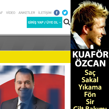
AF
VİDEO
ANKETLER
İLETİŞİM
GİRİŞ YAP / ÜYE OL
REKETLİ G