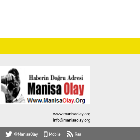
www.manisaolay.org
info@manisaolay.org
@ManisaOlay
Mobile
Rss