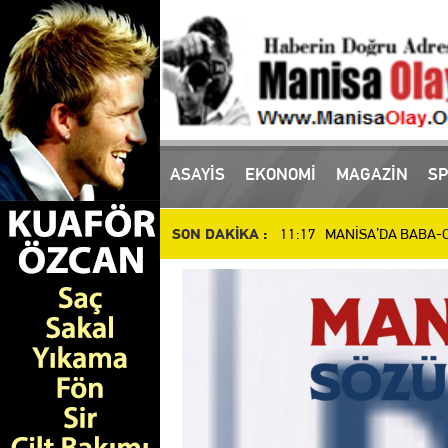
16:10 Manisa'da uyuşturucu
ASAYİS
EKONOMİ
MAGAZİN
SP
11:17 MANİSA’DA BABA-OĞ
SON DAKİKA :
10:51 Manisa’da Dün Öldür
14:48 SALİHLİ’DE DEV YAT
14:37 İl Müdürü Öztürk, At
14:27 Manisalı Güreşçilerd