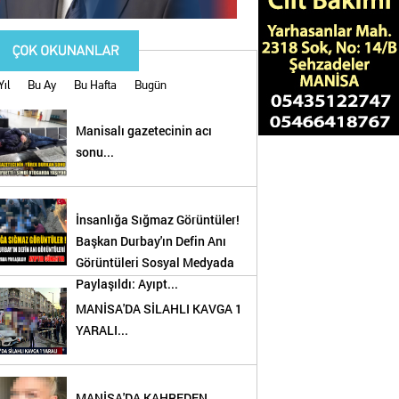
Yıl
Bu Ay
Bu Hafta
Bugün
Manisalı gazetecinin acı
sonu...
İnsanlığa Sığmaz Görüntüler!
Başkan Durbay'ın Defin Anı
Görüntüleri Sosyal Medyada
Paylaşıldı: Ayıpt...
MANİSA'DA SİLAHLI KAVGA 1
YARALI...
!
MANİSA'DA KAHREDEN