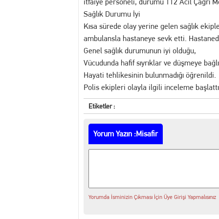
itfaiye personeli, durumu 112 Acil Çağrı Me
​Sağlık Durumu İyi
​Kısa sürede olay yerine gelen sağlık ekipl
ambulansla hastaneye sevk etti. Hastanede
​Genel sağlık durumunun iyi olduğu,
​Vücudunda hafif sıyrıklar ve düşmeye bağl
​Hayati tehlikesinin bulunmadığı öğrenildi.
​Polis ekipleri olayla ilgili inceleme başlattı
Etiketler :
Yorum Yazın :Misafir
Yorumda İsminizin Çıkması İçin Üye Girişi Yapmalısınız