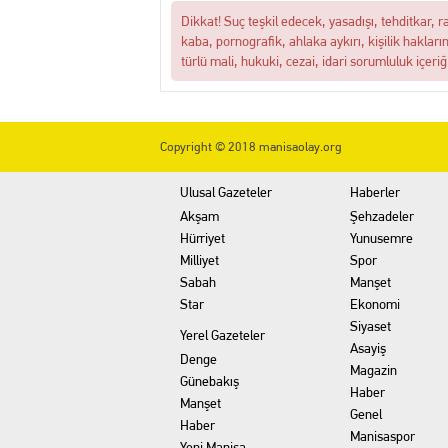
Dikkat! Suç teşkil edecek, yasadışı, tehditkar, r
kaba, pornografik, ahlaka aykırı, kişilik hakları
türlü mali, hukuki, cezai, idari sorumluluk içeriğ
Copyright © 2018 manisaolay.org
Ulusal Gazeteler
Haberler
Akşam
Şehzadeler
Hürriyet
Yunusemre
Milliyet
Spor
Sabah
Manşet
Star
Ekonomi
Siyaset
Yerel Gazeteler
Asayiş
Denge
Magazin
Günebakış
Haber
Manşet
Genel
Haber
Manisaspor
Yeni Manisa