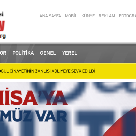
ANA SAYFA
MOBİL
KÜNYE
REKLAM
FOTOĞR
 operasyonlarında yakalanan 3 zanlı tutuklandı
OR
POLİTİKA
GENEL
YEREL
UL CİNAYETİNİN ZANLISI ADLİYEYE SEVK EDİLDİ
ülen Baba ve Oğul Son Yolculuğuna Uğurlanıyor
IRIM MESAİSİ: BİLİM MERKEZİ, SEVGİ YOLU VE SOSYAL TESİSLERDE HA
letizmde 9 Madalya Kazanan Belinay’ı Ödüllendirdi
en Türkiye Şampiyonası’nda 11 Madalya