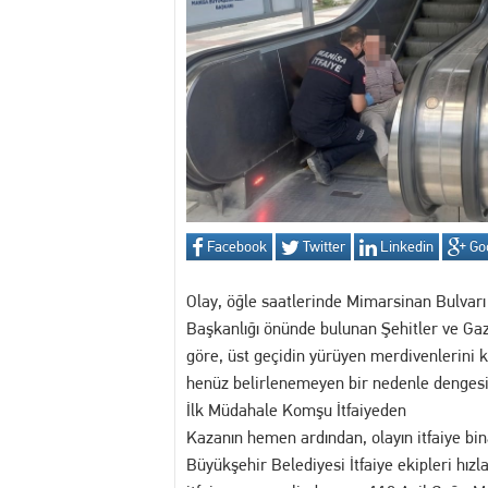
13:30 MANİSA'DA DİJİTAL KR
12:54 Manisa’da Hareketli D
14:16 Yuntdağı’nı Keşfeden 
13:20 Turgutlu'da hakkında 
13:02 Akademi Manisa’da Eğ
Facebook
Twitter
Linkedin
Go
Olay, öğle saatlerinde Mimarsinan Bulvarı
Başkanlığı önünde bulunan Şehitler ve Gazi
göre, üst geçidin yürüyen merdivenlerini 
henüz belirlenemeyen bir nedenle denges
​İlk Müdahale Komşu İtfaiyeden
​Kazanın hemen ardından, olayın itfaiye b
Büyükşehir Belediyesi İtfaiye ekipleri hız