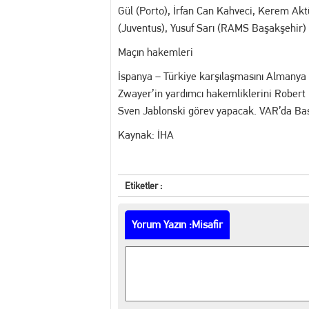
Gül (Porto), İrfan Can Kahveci, Kerem Akt
(Juventus), Yusuf Sarı (RAMS Başakşehir)
Maçın hakemleri
İspanya – Türkiye karşılaşmasını Almanya
Zwayer’in yardımcı hakemliklerini Robert
Sven Jablonski görev yapacak. VAR’da Bas
Kaynak: İHA
Etiketler :
Yorum Yazın :Misafir