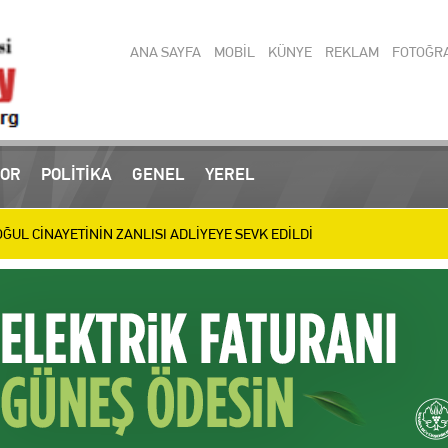
ANA SAYFA
MOBİL
KÜNYE
REKLAM
FOTOĞR
OR
POLİTİKA
GENEL
YEREL
 operasyonlarında yakalanan 3 zanlı tutuklandı
UL CİNAYETİNİN ZANLISI ADLİYEYE SEVK EDİLDİ
ülen Baba ve Oğul Son Yolculuğuna Uğurlanıyor
IRIM MESAİSİ: BİLİM MERKEZİ, SEVGİ YOLU VE SOSYAL TESİSLERDE HA
letizmde 9 Madalya Kazanan Belinay’ı Ödüllendirdi
en Türkiye Şampiyonası’nda 11 Madalya