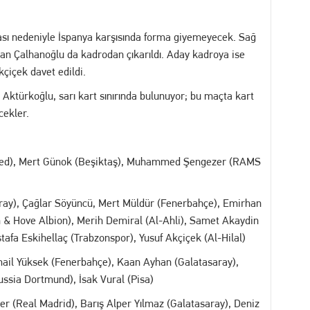
zası nedeniyle İspanya karşısında forma giyemeyecek. Sağ
kan Çalhanoğlu da kadrodan çıkarıldı. Aday kadroya ise
kçiçek davet edildi.
Aktürkoğlu, sarı kart sınırında bulunuyor; bu maçta kart
ekler.
nited), Mert Günok (Beşiktaş), Muhammed Şengezer (RAMS
ay), Çağlar Söyüncü, Mert Müldür (Fenerbahçe), Emirhan
n & Hove Albion), Merih Demiral (Al-Ahli), Samet Akaydin
afa Eskihellaç (Trabzonspor), Yusuf Akçiçek (Al-Hilal)
mail Yüksek (Fenerbahçe), Kaan Ayhan (Galatasaray),
ssia Dortmund), İsak Vural (Pisa)
ler (Real Madrid), Barış Alper Yılmaz (Galatasaray), Deniz