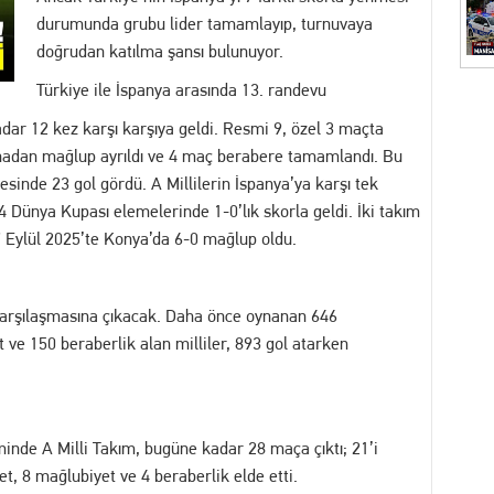
durumunda grubu lider tamamlayıp, turnuvaya
İZ! Kent Genelindeki İnternet Haber Sitelerine Erişim Sağlanamıyor
doğrudan katılma şansı bulunuyor.
akikalar: İhbar Üzerine Sevk Edilen Ekipler Uykuda Buldu
Türkiye ile İspanya arasında 13. randevu
adar 12 kez karşı karşıya geldi. Resmi 9, özel 3 maçta
"Akıl Hocası": Fatih Köse Ne İstiyor?
sahadan mağlup ayrıldı ve 4 maç berabere tamamlandı. Bu
esinde 23 gol gördü. A Millilerin İspanya’ya karşı tek
7 yakalama emri bulunan dolandırıcılık şüphelisi serbest bırakıldı
4 Dünya Kupası elemelerinde 1-0’lık skorla geldi. İki takım
 Eylül 2025’te Konya’da 6-0 mağlup oldu.
itimler Başlıyor
. karşılaşmasına çıkacak. Daha önce oynanan 646
ve 150 beraberlik alan milliler, 893 gol atarken
inde A Milli Takım, bugüne kadar 28 maça çıktı; 21’i
et, 8 mağlubiyet ve 4 beraberlik elde etti.