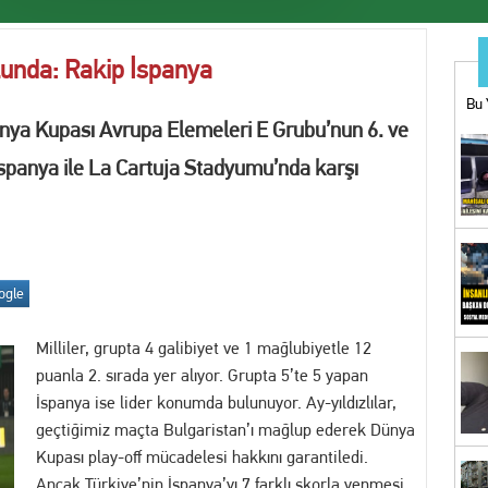
ir Muamması: Mücahit Arınç’tan Sert Sorular
lunda: Rakip İspanya
ı bahis operasyonu: 1 tutuklama
Bu 
ünya Kupası Avrupa Elemeleri E Grubu’nun 6. ve
ARINIZA BU MAĞAZADAN BAŞLAYIN
spanya ile La Cartuja Stadyumu’nda karşı
UĞÇE KÖSE YENİDEN YUNUSEMRE BELEDİYESPOR'DA
İYESİ’NDEN YKS ADAYLARINA EĞİTİM VE KOÇLUK DESTEĞİ
ogle
n Uluslararası Turnuvada 9 Madalya
Milliler, grupta 4 galibiyet ve 1 mağlubiyetle 12
ne operasyon! Erdal Beşikçioğlu gözaltına alındı
puanla 2. sırada yer alıyor. Grupta 5’te 5 yapan
İspanya ise lider konumda bulunuyor. Ay-yıldızlılar,
görüntü kirliliğine geçit yok
geçtiğimiz maçta Bulgaristan’ı mağlup ederek Dünya
Kupası play-off mücadelesi hakkını garantiledi.
Bİ KOVALAMACA: 18 YIL KESİLMİŞ CEZASI BULUNAN FİRARİ YAKALANDI
Ancak Türkiye’nin İspanya’yı 7 farklı skorla yenmesi