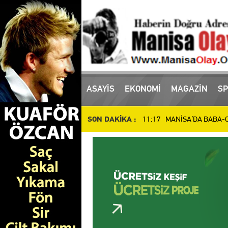
ASAYİS
EKONOMİ
MAGAZİN
SP
16:10 Manisa'da uyuşturucu
11:17 MANİSA’DA BABA-OĞ
SON DAKİKA :
10:51 Manisa’da Dün Öldür
14:48 SALİHLİ’DE DEV YAT
14:37 İl Müdürü Öztürk, At
14:27 Manisalı Güreşçilerd