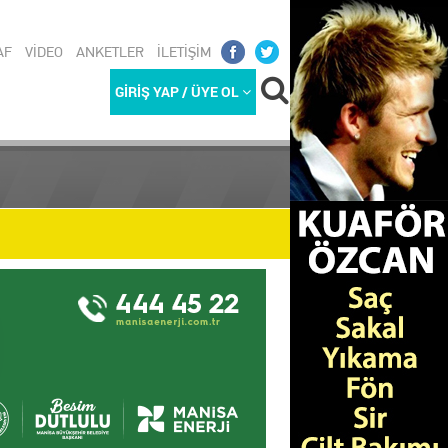
AF
VİDEO
ANKETLER
İLETİŞİM
GİRİŞ YAP / ÜYE OL
REKETLİ G