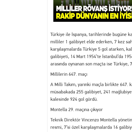
13:30 MANİSA'DA DİJİTAL KR
12:54 Manisa’da Hareketli D
Türkiye ile İspanya, tarihlerinde bugüne k
14:16 Yuntdağı’nı Keşfeden 
milliler 1 galibiyet elde ederken, 7 kez 
karşılaşmalarda Türkiye 5 gol atarken, kal
13:20 Turgutlu'da hakkında 
galibiyeti, 14 Mart 1954’te İstanbul’da 195
arasında oynanan son maçta ise Türkiye, 7
13:02 Akademi Manisa’da Eğ
Millilerin 647. maçı
A Milli Takım, yarınki maçla birlikte 647
müsabakada 255 galibiyet, 241 mağlubiyet 
kalesinde 924 gol gördü.
Montella 29. maçına çıkıyor
Teknik Direktör Vincenzo Montella yönetim
resmi, 7’si özel karşılaşmalarda 16 galibiy