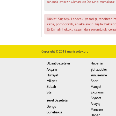
Yorumda İsminizin Çıkması İçin Üye Girişi Yapmalısınız
Dikkat! Suç teşkil edecek, yasadışı, tehditkar, r
kaba, pornografik, ahlaka aykırı, kişilik hakları
türlü mali, hukuki, cezai, idari sorumluluk içeriğ
Copyright © 2018 manisaolay.org
Ulusal Gazeteler
Haberler
Akşam
Şehzadeler
Hürriyet
Yunusemre
Milliyet
Spor
Sabah
Manşet
Star
Ekonomi
Siyaset
Yerel Gazeteler
Asayiş
Denge
Magazin
Günebakış
Haber