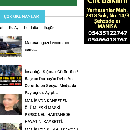
Yıl
Bu Ay
Bu Hafta
Bugün
Manisalı gazetecinin acı
sonu...
İnsanlığa Sığmaz Görüntüler!
Başkan Durbay'ın Defin Anı
Görüntüleri Sosyal Medyada
Paylaşıldı: Ayıpt...
MANİSA'DA KAHREDEN
ÖLÜM: ESKİ MASKİ
PERSONELİ HASTANEDE
HAYATINI KAYBETTİ...
!
MANİSA'DA SİLAHLI KAVGA 1