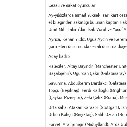
Cezalı ve sakat oyuncular
Ay-yıldızlarda İsmail Yüksek, sarı kart ce
el bileğinden sakatlığı bulunan kaptan Ha
Ümit Milli Takım’dan İsak Vural ve Yusuf A
Ayrıca, Kenan Yıldız, Oğuz Aydın ve Kerem 
görmeleri durumunda cezalı duruma düşec
Aday kadro
Kaleciler: Altay Bayındır (Manchester U
Başakşehir), Uğurcan Çakır (Galatasaray)
Savunma: Abdülkerim Bardakcı (Galatasar
Topçu (Beşiktaş), Ferdi Kadıoğlu (Brighto
(Çaykur Rizespor), Zeki Çelik (Roma), Must
Orta saha: Atakan Karazor (Stuttgart), İs
Orkun Kökçü (Beşiktaş), Salih Özcan (Boru
Forvet: Aral Şimşir (Midtjylland), Arda Gü