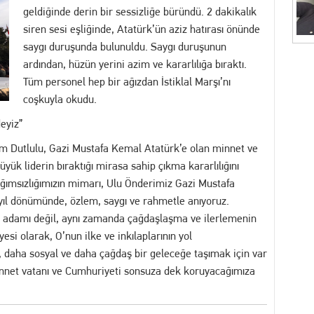
geldiğinde derin bir sessizliğe büründü. 2 dakikalık
akikalar: İhbar Üzerine Sevk Edilen Ekipler Uykuda Buldu
siren sesi eşliğinde, Atatürk’ün aziz hatırası önünde
saygı duruşunda bulunuldu. Saygı duruşunun
"Akıl Hocası": Fatih Köse Ne İstiyor?
ardından, hüzün yerini azim ve kararlılığa bıraktı.
Tüm personel hep bir ağızdan İstiklal Marşı’nı
7 yakalama emri bulunan dolandırıcılık şüphelisi serbest bırakıldı
coşkuyla okudu.
deyiz”
itimler Başlıyor
 Dutlulu, Gazi Mustafa Kemal Atatürk’e olan minnet ve
büyük liderin bıraktığı mirasa sahip çıkma kararlılığını
ğımsızlığımızın mimarı, Ulu Önderimiz Gazi Mustafa
 yıl dönümünde, özlem, saygı ve rahmetle anıyoruz.
et adamı değil, aynı zamanda çağdaşlaşma ve ilerlemenin
i olarak, O’nun ilke ve inkılaplarının yol
k, daha sosyal ve daha çağdaş bir geleceğe taşımak için var
cennet vatanı ve Cumhuriyeti sonsuza dek koruyacağımıza