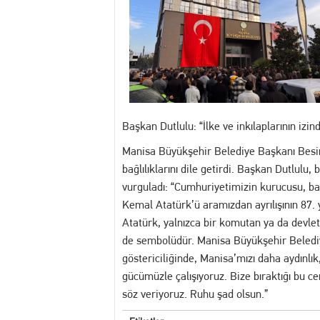
12:54 Manisa’da Hareketli D
14:16 Yuntdağı’nı Keşfeden 
13:20 Turgutlu'da hakkında 
Başkan Dutlulu: “İlke ve inkılaplarının izin
13:02 Akademi Manisa’da Eğ
Manisa Büyükşehir Belediye Başkanı Besim
bağlılıklarını dile getirdi. Başkan Dutlulu, 
vurguladı: “Cumhuriyetimizin kurucusu, ba
Kemal Atatürk’ü aramızdan ayrılışının 87.
Atatürk, yalnızca bir komutan ya da devl
de sembolüdür. Manisa Büyükşehir Belediyes
göstericiliğinde, Manisa’mızı daha aydınlı
gücümüzle çalışıyoruz. Bize bıraktığı bu 
söz veriyoruz. Ruhu şad olsun.”