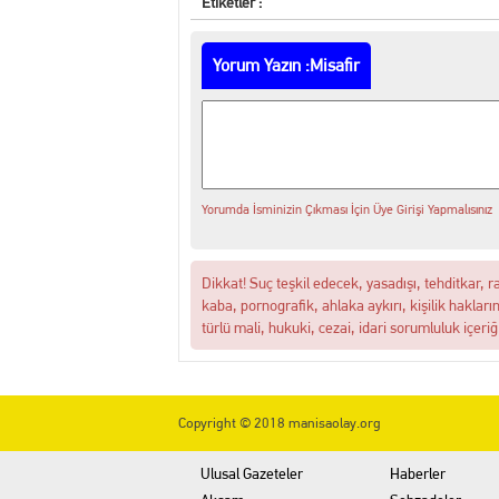
Etiketler :
Yorum Yazın :Misafir
Yorumda İsminizin Çıkması İçin Üye Girişi Yapmalısınız
Dikkat! Suç teşkil edecek, yasadışı, tehditkar, r
kaba, pornografik, ahlaka aykırı, kişilik hakları
türlü mali, hukuki, cezai, idari sorumluluk içeriğ
Copyright © 2018 manisaolay.org
Ulusal Gazeteler
Haberler