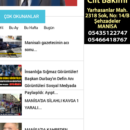
Yıl
Bu Ay
Bu Hafta
Bugün
Manisalı gazetecinin acı
sonu...
İnsanlığa Sığmaz Görüntüler!
Başkan Durbay'ın Defin Anı
Görüntüleri Sosyal Medyada
Paylaşıldı: Ayıpt...
MANİSA'DA SİLAHLI KAVGA 1
YARALI...
!
MANİSA'DA KAHREDEN