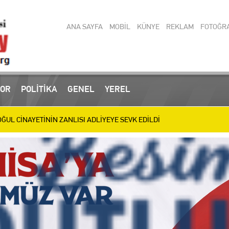
ANA SAYFA
MOBİL
KÜNYE
REKLAM
FOTOĞR
 operasyonlarında yakalanan 3 zanlı tutuklandı
OR
POLİTİKA
GENEL
YEREL
UL CİNAYETİNİN ZANLISI ADLİYEYE SEVK EDİLDİ
ülen Baba ve Oğul Son Yolculuğuna Uğurlanıyor
IRIM MESAİSİ: BİLİM MERKEZİ, SEVGİ YOLU VE SOSYAL TESİSLERDE HA
letizmde 9 Madalya Kazanan Belinay’ı Ödüllendirdi
en Türkiye Şampiyonası’nda 11 Madalya
ir Muamması: Mücahit Arınç’tan Sert Sorular