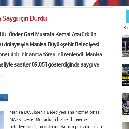
ı bahis operasyonu: 1 tutuklama
 Saygı için Durdu
ARINIZA BU MAĞAZADAN BAŞLAYIN
Bu 
 Ulu Önder Gazi Mustafa Kemal Atatürk’ün
UĞÇE KÖSE YENİDEN YUNUSEMRE BELEDİYESPOR'DA
mü dolayısıyla Manisa Büyükşehir Belediyesi
nnet dolu bir anma töreni düzenlendi. Manisa
İYESİ’NDEN YKS ADAYLARINA EĞİTİM VE KOÇLUK DESTEĞİ
liyle saatler 09.05’i gösterdiğinde saygı ve
n Uluslararası Turnuvada 9 Madalya
.
ne operasyon! Erdal Beşikçioğlu gözaltına alındı
görüntü kirliliğine geçit yok
ogle
Bİ KOVALAMACA: 18 YIL KESİLMİŞ CEZASI BULUNAN FİRARİ YAKALANDI
Manisa Büyükşehir Belediyesi ana hizmet binası,
MASKİ Genel Müdürlüğü hizmet binası ve
İZ! Kent Genelindeki İnternet Haber Sitelerine Erişim Sağlanamıyor
belediyenin dış birimlerindeki tüm personel, o an