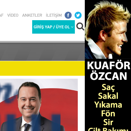
AF
VİDEO
ANKETLER
İLETİŞİM
GİRİŞ YAP / ÜYE OL
REKETLİ G