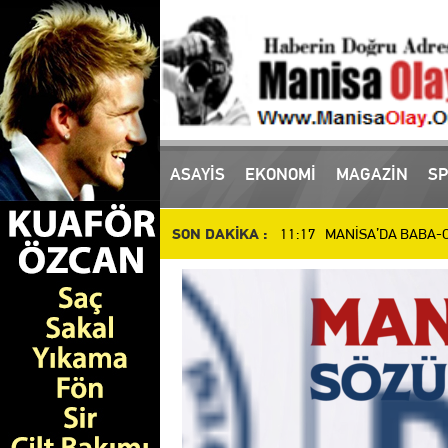
16:10 Manisa'da uyuşturucu
ASAYİS
EKONOMİ
MAGAZİN
SP
11:17 MANİSA’DA BABA-OĞ
SON DAKİKA :
10:51 Manisa’da Dün Öldür
14:48 SALİHLİ’DE DEV YAT
14:37 İl Müdürü Öztürk, At
14:27 Manisalı Güreşçilerd
12:34 Manisa Basket'te Dev