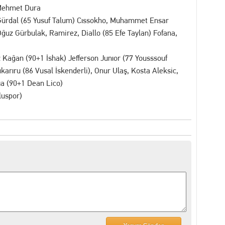
Mehmet Dura
ürdal (65 Yusuf Talum) Cıssokho, Muhammet Ensar
ğuz Gürbulak, Ramirez, Diallo (85 Efe Taylan) Fofana,
Kağan (90+1 İshak) Jefferson Junıor (77 Yousssouf
arıru (86 Vusal İskenderli), Onur Ulaş, Kosta Aleksic,
dıa (90+1 Dean Lico)
luspor)