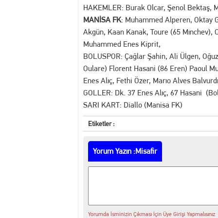
HAKEMLER: Burak Olcar, Şenol Bektaş, 
MANİSA FK
: Muhammed Alperen, Oktay G
Akgün, Kaan Kanak, Toure (65 Mınchev), O
Muhammed Enes Kiprit,
BOLUSPOR: Çağlar Şahin, Ali Ülgen, Oğuz 
Oulare) Florent Hasani (86 Eren) Paoul Muk
Enes Alıç, Fethi Özer, Marıo Alves Balvur
GOLLER: Dk. 37 Enes Alıç, 67 Hasani (Bo
SARI KART: Diallo (Manisa FK)
Etiketler :
Yorum Yazın :Misafir
Yorumda İsminizin Çıkması İçin Üye Girişi Yapmalısınız