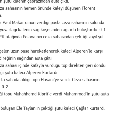
 şutu kalenin çaprazından auta çıktı.
eza sahasının hemen önünde kaleyi düşünen Florent
ı.
a Paul Makairu’nun verdiği pasla ceza sahasının solunda
yuvarlağı kalenin sağ köşesinden ağlarla buluşturdu. 0-1
K atağında Fofana’nın ceza sahasından çektiği zayıf şut
gelen uzun pasa hareketlenerek kaleci Alperen’le karşı
ireğinin sağından auta çıktı.
za sahası içinde kafayla vurduğu top direkten geri döndü.
ği şutu kaleci Alperen kurtardı.
ta sahada aldığı topu Hasani'ye verdi. Ceza sahasının
. 0-2
iği topu Muhahhemd Kiprit'e verdi Muhammed'in şutu auta
uluşan Efe Taylan'ın çektiği şutu kaleci Çağlar kurtardı,