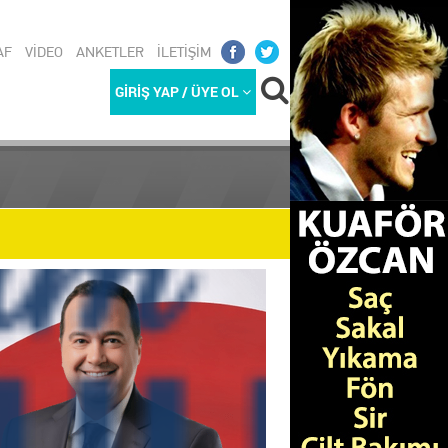
AF
VİDEO
ANKETLER
İLETİŞİM
GİRİŞ YAP / ÜYE OL
REKETLİ G