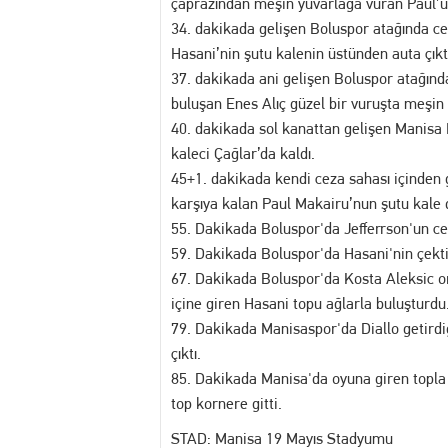
çaprazından meşin yuvarlağa vuran Paul’un
34. dakikada gelişen Boluspor atağında c
Hasani’nin şutu kalenin üstünden auta çıkt
37. dakikada ani gelişen Boluspor atağınd
buluşan Enes Alıç güzel bir vuruşta meşin 
40. dakikada sol kanattan gelişen Manisa F
kaleci Çağlar’da kaldı.
45+1. dakikada kendi ceza sahası içinden 
karşıya kalan Paul Makairu’nun şutu kale d
55. Dakikada Boluspor'da Jefferrson'un ce
59. Dakikada Boluspor'da Hasani'nin çekti
67. Dakikada Boluspor'da Kosta Aleksic or
içine giren Hasani topu ağlarla buluşturdu
79. Dakikada Manisaspor'da Diallo getird
çıktı.
85. Dakikada Manisa'da oyuna giren topla b
top kornere gitti.
STAD: Manisa 19 Mayıs Stadyumu