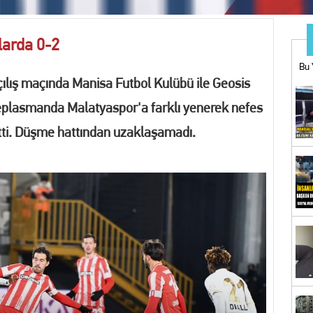
ı bahis operasyonu: 1 tutuklama
larda 0-2
ARINIZA BU MAĞAZADAN BAŞLAYIN
Bu 
açılış maçında Manisa Futbol Kulübü ile Geosis
UĞÇE KÖSE YENİDEN YUNUSEMRE BELEDİYESPOR'DA
deplasmanda Malatyaspor'a farklı yenerek nefes
tti. Düşme hattından uzaklaşamadı.
İYESİ’NDEN YKS ADAYLARINA EĞİTİM VE KOÇLUK DESTEĞİ
n Uluslararası Turnuvada 9 Madalya
ne operasyon! Erdal Beşikçioğlu gözaltına alındı
görüntü kirliliğine geçit yok
Bİ KOVALAMACA: 18 YIL KESİLMİŞ CEZASI BULUNAN FİRARİ YAKALANDI
İZ! Kent Genelindeki İnternet Haber Sitelerine Erişim Sağlanamıyor