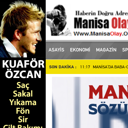
16:10 Manisa'da uyuşturucu
ASAYİS
EKONOMİ
MAGAZİN
SP
11:17 MANİSA’DA BABA-OĞ
SON DAKİKA :
10:51 Manisa’da Dün Öldür
14:48 SALİHLİ’DE DEV YAT
14:37 İl Müdürü Öztürk, At
14:27 Manisalı Güreşçilerd
12:34 Manisa Basket'te Dev