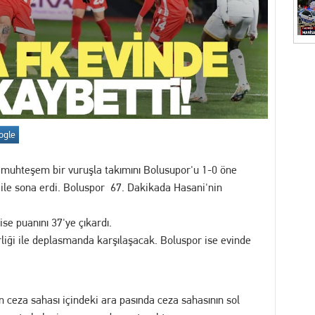
akikalar: İhbar Üzerine Sevk Edilen Ekipler Uykuda Buldu
"Akıl Hocası": Fatih Köse Ne İstiyor?
7 yakalama emri bulunan dolandırıcılık şüphelisi serbest bırakıldı
ogle
itimler Başlıyor
ç muhteşem bir vuruşla takımını Bolusupor'u 1-0 öne
ü ile sona erdi. Boluspor 67. Dakikada Hasani'nin
e puanını 37'ye çıkardı.
liği ile deplasmanda karşılaşacak. Boluspor ise evinde
 ceza sahası içindeki ara pasında ceza sahasının sol