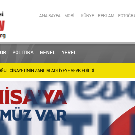
ANA SAYFA
MOBİL
KÜNYE
REKLAM
FOTOĞR
 operasyonlarında yakalanan 3 zanlı tutuklandı
OR
POLİTİKA
GENEL
YEREL
UL CİNAYETİNİN ZANLISI ADLİYEYE SEVK EDİLDİ
ülen Baba ve Oğul Son Yolculuğuna Uğurlanıyor
IRIM MESAİSİ: BİLİM MERKEZİ, SEVGİ YOLU VE SOSYAL TESİSLERDE HA
letizmde 9 Madalya Kazanan Belinay’ı Ödüllendirdi
en Türkiye Şampiyonası’nda 11 Madalya
ir Muamması: Mücahit Arınç’tan Sert Sorular