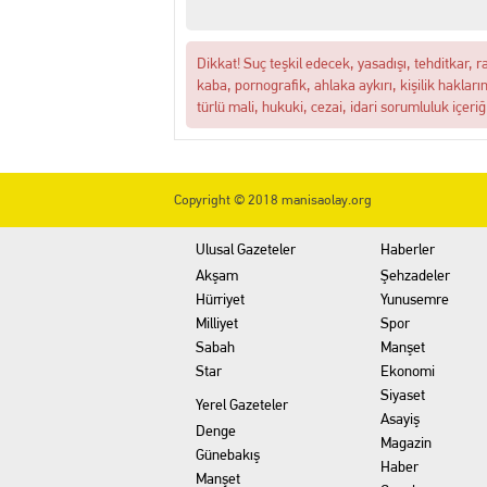
Dikkat! Suç teşkil edecek, yasadışı, tehditkar, r
kaba, pornografik, ahlaka aykırı, kişilik hakları
türlü mali, hukuki, cezai, idari sorumluluk içeriğ
Copyright © 2018 manisaolay.org
Ulusal Gazeteler
Haberler
Akşam
Şehzadeler
Hürriyet
Yunusemre
Milliyet
Spor
Sabah
Manşet
Star
Ekonomi
Siyaset
Yerel Gazeteler
Asayiş
Denge
Magazin
Günebakış
Haber
Manşet