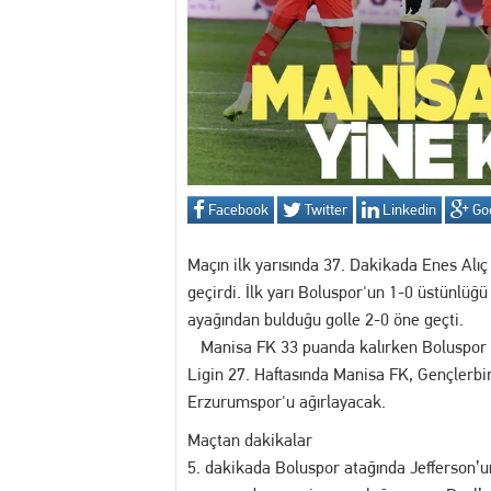
12:54 Manisa’da Hareketli D
14:16 Yuntdağı’nı Keşfeden 
13:20 Turgutlu'da hakkında 
Facebook
Twitter
Linkedin
Go
13:02 Akademi Manisa’da Eğ
Maçın ilk yarısında 37. Dakikada Enes Alı
geçirdi. İlk yarı Boluspor'un 1-0 üstünlüğ
ayağından bulduğu golle 2-0 öne geçti.
Manisa FK 33 puanda kalırken Boluspor is
Ligin 27. Haftasında Manisa FK, Gençlerbir
Erzurumspor'u ağırlayacak.
Maçtan dakikalar
5. dakikada Boluspor atağında Jefferson’un