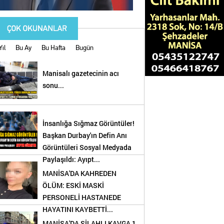
Yıl
Bu Ay
Bu Hafta
Bugün
Manisalı gazetecinin acı
sonu...
İnsanlığa Sığmaz Görüntüler!
Başkan Durbay'ın Defin Anı
Görüntüleri Sosyal Medyada
Paylaşıldı: Ayıpt...
MANİSA'DA KAHREDEN
ÖLÜM: ESKİ MASKİ
!
PERSONELİ HASTANEDE
HAYATINI KAYBETTİ...
MANİSA'DA SİLAHLI KAVGA 1