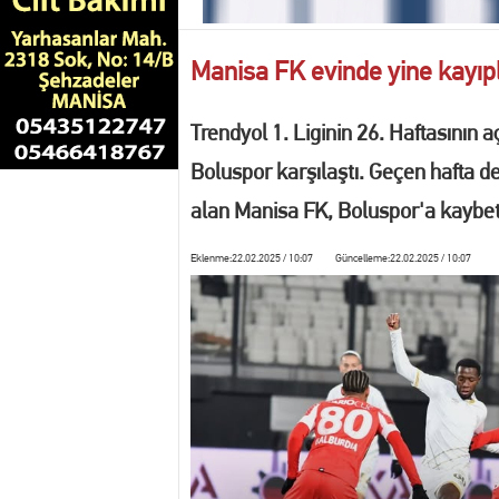
10:44 Turgutlu'da yasa dış
Manisa FK evinde yine kayıp
13:43 DÜĞÜN HAZIRLIKL
Trendyol 1. Liginin 26. Haftasının 
13:34 PASÖR ÇAPRAZI T
Boluspor karşılaştı. Geçen hafta 
alan Manisa FK, Boluspor'a kaybe
13:14 ŞEHZADELER BELED
Eklenme:22.02.2025 / 10:07 Güncelleme:22.02.2025 / 10:07
13:06 Manisalı Judocularda
12:21 Etimesgut Belediyesi'
18:48 Manisa’da işgaliye ve 
13:39 MANİSA'DA FİLM Gİ
13:30 MANİSA'DA DİJİTAL KR