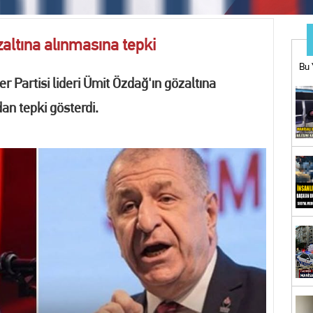
ı bahis operasyonu: 1 tutuklama
ltına alınmasına tepki
ARINIZA BU MAĞAZADAN BAŞLAYIN
Bu 
Partisi lideri Ümit Özdağ'ın gözaltına
UĞÇE KÖSE YENİDEN YUNUSEMRE BELEDİYESPOR'DA
n tepki gösterdi.
İYESİ’NDEN YKS ADAYLARINA EĞİTİM VE KOÇLUK DESTEĞİ
n Uluslararası Turnuvada 9 Madalya
ne operasyon! Erdal Beşikçioğlu gözaltına alındı
görüntü kirliliğine geçit yok
Bİ KOVALAMACA: 18 YIL KESİLMİŞ CEZASI BULUNAN FİRARİ YAKALANDI
İZ! Kent Genelindeki İnternet Haber Sitelerine Erişim Sağlanamıyor