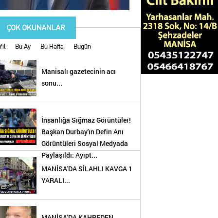
Yıl
Bu Ay
Bu Hafta
Bugün
Manisalı gazetecinin acı
sonu...
İnsanlığa Sığmaz Görüntüler!
Başkan Durbay'ın Defin Anı
Görüntüleri Sosyal Medyada
Paylaşıldı: Ayıpt...
MANİSA'DA SİLAHLI KAVGA 1
YARALI...
!
MANİSA'DA KAHREDEN