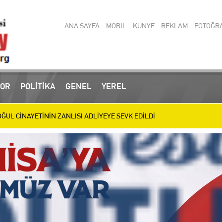
ANA SAYFA
MOBİL
KÜNYE
REKLAM
FOTOĞR
 operasyonlarında yakalanan 3 zanlı tutuklandı
OR
POLİTİKA
GENEL
YEREL
UL CİNAYETİNİN ZANLISI ADLİYEYE SEVK EDİLDİ
ülen Baba ve Oğul Son Yolculuğuna Uğurlanıyor
IRIM MESAİSİ: BİLİM MERKEZİ, SEVGİ YOLU VE SOSYAL TESİSLERDE HA
letizmde 9 Madalya Kazanan Belinay’ı Ödüllendirdi
en Türkiye Şampiyonası’nda 11 Madalya
ir Muamması: Mücahit Arınç’tan Sert Sorular