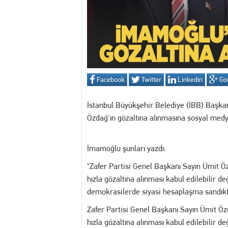
12:54 Manisa’da Hareketli D
14:16 Yuntdağı’nı Keşfeden 
13:20 Turgutlu'da hakkında 
Facebook
Twitter
Linkedin
Go
13:02 Akademi Manisa’da Eğ
İstanbul Büyükşehir Belediye (İBB) Başka
Özdağ'ın gözaltına alınmasına sosyal medy
İmamoğlu şunları yazdı:
"Zafer Partisi Genel Başkanı Sayın Ümit Ö
hızla gözaltına alınması kabul edilebilir d
demokrasilerde siyasi hesaplaşma sandıkta
Zafer Partisi Genel Başkanı Sayın Ümit Öz
hızla gözaltına alınması kabul edilebilir d