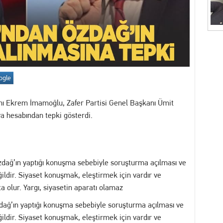
akikalar: İhbar Üzerine Sevk Edilen Ekipler Uykuda Buldu
"Akıl Hocası": Fatih Köse Ne İstiyor?
7 yakalama emri bulunan dolandırıcılık şüphelisi serbest bırakıldı
ogle
itimler Başlıyor
nı Ekrem İmamoğlu, Zafer Partisi Genel Başkanı Ümit
a hesabından tepki gösterdi.
zdağ’ın yaptığı konuşma sebebiyle soruşturma açılması ve
eğildir. Siyaset konuşmak, eleştirmek için vardır ve
 olur. Yargı, siyasetin aparatı olamaz
dağ’ın yaptığı konuşma sebebiyle soruşturma açılması ve
eğildir. Siyaset konuşmak, eleştirmek için vardır ve