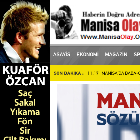
16:10 Manisa'da uyuşturucu
ASAYİS
EKONOMİ
MAGAZİN
SP
11:17 MANİSA’DA BABA-OĞ
SON DAKİKA :
10:51 Manisa’da Dün Öldür
14:48 SALİHLİ’DE DEV YAT
14:37 İl Müdürü Öztürk, At
14:27 Manisalı Güreşçilerd
12:34 Manisa Basket'te Dev