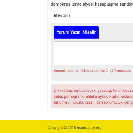
demokrasilerde siyasi hesaplaşma sandıkta 
Etiketler :
Yorum Yazın :Misafir
Yorumda İsminizin Çıkması İçin Üye Girişi Yapmalısınız
Dikkat! Suç teşkil edecek, yasadışı, tehditkar, r
kaba, pornografik, ahlaka aykırı, kişilik hakları
türlü mali, hukuki, cezai, idari sorumluluk içeriğ
Copyright © 2018 manisaolay.org