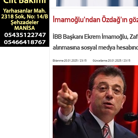
10:44 Turgutlu'da yasa dış
İmamoğlu'ndan Özdağ'ın göza
13:43 DÜĞÜN HAZIRLIKL
İBB Başkanı Ekrem İmamoğlu, Zafer 
13:34 PASÖR ÇAPRAZI T
alınmasına sosyal medya hesabında
13:14 ŞEHZADELER BELED
Eklenme:20.01.2025 / 23:15 Güncelleme:20.01.2025 / 23:15
13:06 Manisalı Judocularda
12:21 Etimesgut Belediyesi'
18:48 Manisa’da işgaliye ve 
13:39 MANİSA'DA FİLM Gİ
13:30 MANİSA'DA DİJİTAL KR