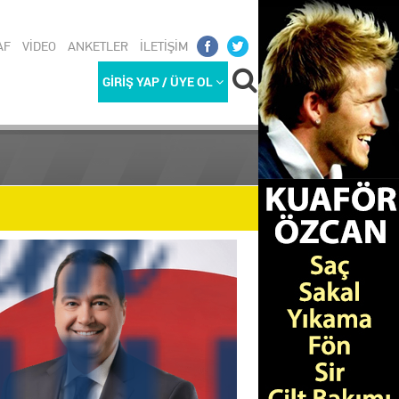
AF
VİDEO
ANKETLER
İLETİŞİM
GİRİŞ YAP / ÜYE OL
REKETLİ G